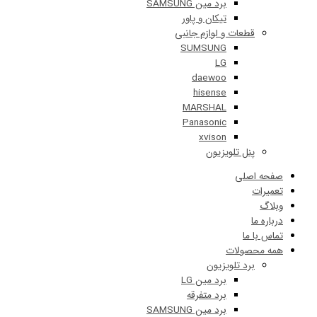
برد مین SAMSUNG
تیکان و پاور
قطعات و لوازم جانبی
SUMSUNG
LG
daewoo
hisense
MARSHAL
Panasonic
xvison
پنل تلویزیون
 اصلی
ات
 ما
ا ما
حصولات
برد تلویزیون
برد مین LG
برد متفرقه
برد مین SAMSUNG