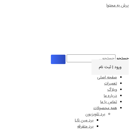
ت نام
 اصلی
ات
 ما
ا ما
حصولات
برد تلویزیون
برد مین LG
برد متفرقه