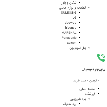
تیکان و پاور
قطعات و لوازم جانبی
SUMSUNG
LG
daewoo
hisense
MARSHAL
Panasonic
xvison
پنل تلویزیون
09
0
سبد خرید
 اصلی
اه
برد تلویزیون
برد متفرقه