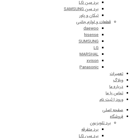
برد مین LG
برد مین SAMSUNG
تیکان و پاور
قطعات و لوازم جانبی
daewoo
hisense
SUMSUNG
LG
MARSHAL
xvison
Panasonic
ات
 ما
ا ما
 ثبت نام
 اصلی
اه
برد تلویزیون
برد متفرقه
برد مین LG