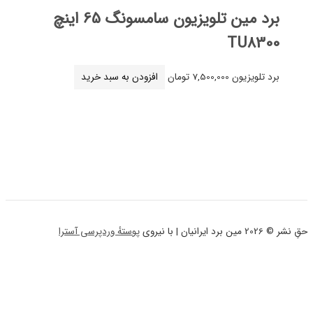
برد مین تلویزیون سامسونگ 65 اینچ
TU8
لویزیون
7,500,000
تومان
افزودن به سبد خرید
پوستهٔ وردپرسی آسترا