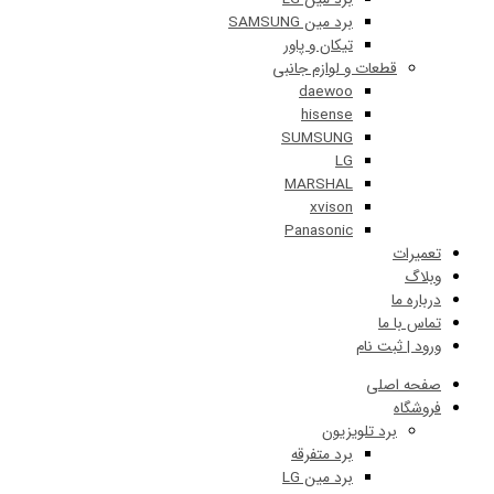
برد مین SAMSUNG
تیکان و پاور
قطعات و لوازم جانبی
daewoo
hisense
SUMSUNG
LG
MARSHAL
xvison
Panasonic
ات
 ما
ا ما
 ثبت نام
 اصلی
اه
برد تلویزیون
برد متفرقه
برد مین LG