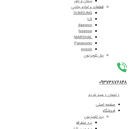
تیکان و پاور
قطعات و لوازم جانبی
SUMSUNG
LG
daewoo
hisense
MARSHAL
Panasonic
xvison
پنل تلویزیون
09
0
سبد خرید
 اصلی
اه
برد تلویزیون
برد متفرقه
برد مین LG