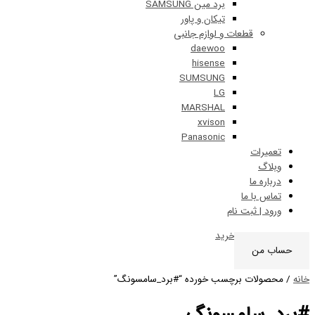
برد مین SAMSUNG
تیکان و پاور
قطعات و لوازم جانبی
daewoo
hisense
SUMSUNG
LG
MARSHAL
xvison
Panasonic
ات
 ما
ا ما
 ثبت نام
0
سبد خرید
ن
ات برچسب خورده “#برد_سامسونگ”
سامسونگ