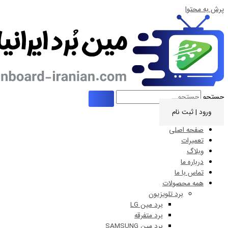
ت نام
 اصلی
ات
 ما
ا ما
حصولات
برد تلویزیون
برد مین LG
برد متفرقه
برد مین SAMSUNG