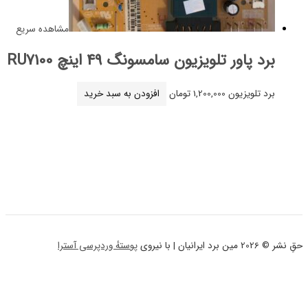
مشاهده سریع
اور تلویزیون سامسونگ 49 اینچ RU7100
لویزیون
1,200,000
تومان
افزودن به سبد خرید
پوستهٔ وردپرسی آسترا