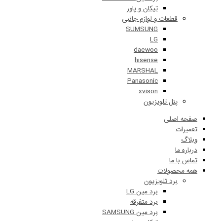
تیکان و پاور
قطعات و لوازم جانبی
SUMSUNG
LG
daewoo
hisense
MARSHAL
Panasonic
xvison
پنل تلویزیون
 اصلی
ات
 ما
ا ما
حصولات
برد تلویزیون
برد مین LG
برد متفرقه
برد مین SAMSUNG