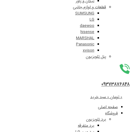
تیکان و پاور
قطعات و لوازم جانبی
SUMSUNG
LG
daewoo
hisense
MARSHAL
Panasonic
xvison
پنل تلویزیون
09
0
سبد خرید
 اصلی
اه
برد تلویزیون
برد متفرقه
برد مین LG