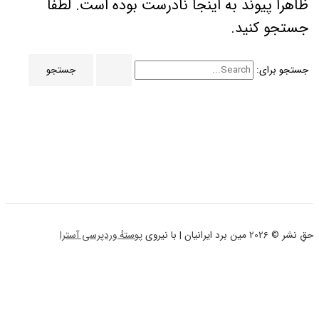
وند به اینجا نادرست بوده است. لطفا
نید.
:
پوستهٔ وردپرسی آسترا