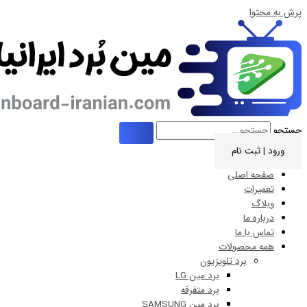
ت نام
 اصلی
ات
 ما
ا ما
حصولات
برد تلویزیون
برد مین LG
برد متفرقه
برد مین SAMSUNG