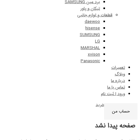
برد مین SAMSUNG
تیکان و پاور
قطعات و لوازم جانبی
daewoo
hisense
SUMSUNG
LG
MARSHAL
xvison
Panasonic
ات
 ما
ا ما
 ثبت نام
0
سبد خرید
ن
دا نشد