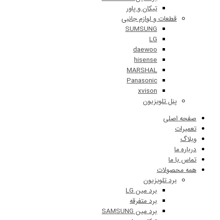
تیکان و پاور
قطعات و لوازم جانبی
SUMSUNG
LG
daewoo
hisense
MARSHAL
Panasonic
xvison
پنل تلویزیون
 اصلی
ات
 ما
ا ما
حصولات
برد تلویزیون
برد مین LG
برد متفرقه
برد مین SAMSUNG