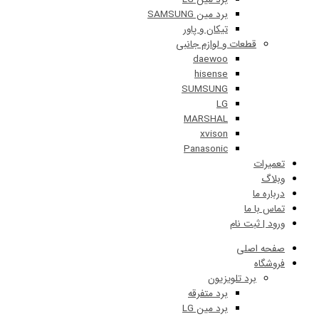
برد مین SAMSUNG
تیکان و پاور
قطعات و لوازم جانبی
daewoo
hisense
SUMSUNG
LG
MARSHAL
xvison
Panasonic
ات
 ما
ا ما
 ثبت نام
 اصلی
اه
برد تلویزیون
برد متفرقه
برد مین LG