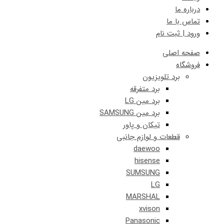
درباره ما
تماس با ما
ورود | ثبت نام
صفحه اصلی
فروشگاه
برد تلویزیون
برد متفرقه
برد مین LG
برد مین SAMSUNG
تیکان و پاور
قطعات و لوازم جانبی
daewoo
hisense
SUMSUNG
LG
MARSHAL
xvison
Panasonic