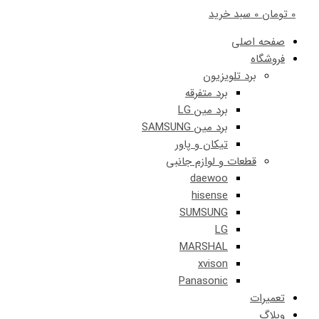
0
تومان
0
سبد خرید
صفحه اصلی
فروشگاه
برد تلویزیون
برد متفرقه
برد مین LG
برد مین SAMSUNG
تیکان و پاور
قطعات و لوازم جانبی
daewoo
hisense
SUMSUNG
LG
MARSHAL
xvison
Panasonic
تعمیرات
وبلاگ