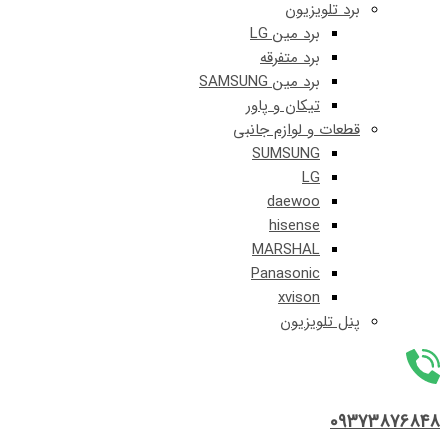
برد تلویزیون
برد مین LG
برد متفرقه
برد مین SAMSUNG
تیکان و پاور
قطعات و لوازم جانبی
SUMSUNG
LG
daewoo
hisense
MARSHAL
Panasonic
xvison
پنل تلویزیون
09373876848